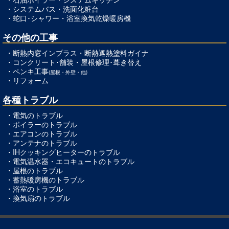
・
システムバス
・
洗面化粧台
・
蛇口･シャワー
・
浴室換気乾燥暖房機
その他の工事
・
断熱内窓インプラス
・
断熱遮熱塗料ガイナ
・
コンクリート･舗装
・
屋根修理･葺き替え
・
ペンキ工事
(屋根・外壁・他)
・
リフォーム
各種トラブル
・
電気のトラブル
・
ボイラーのトラブル
・
エアコンのトラブル
・
アンテナのトラブル
・
IHクッキングヒーターのトラブル
・
電気温水器・エコキュートのトラブル
・
屋根のトラブル
・
蓄熱暖房機のトラブル
・
浴室のトラブル
・
換気扇のトラブル