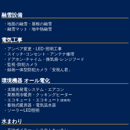
融雪設備
・
地面の融雪
・
屋根の融雪
・
融雪マット
・
地中熱融雪
電気工事
・
アンペア変更
・
LED･照明工事
・
スイッチ･コンセント
・
アンテナ修理
・
ドアホン･チャイム
・
換気扇･レンジフード
・
監視･防犯カメラ
・
録画一体型防犯カメラ「安視ん君」
環境機器 オール電化
・太陽光発電システム・
エアコン
・
業務用冷暖房
・
クッキングヒーター
・
エコキュート
・
エコキュート
(業務用)
・
蓄熱式暖房器
・
電気温水器
・
ソーラーLED照明
水まわり
・
石油ボイラー
・
システムキッチン