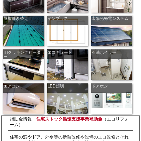
屋根葺き替え
インプラス
太陽光発電システム
IHクッキングヒータ
エコキュート
石油ボイラー
ー
エアコン
LED照明
ドアホン
補助金情報：
住宅ストック循環支援事業補助金
（エコリフォ
ーム）
住宅の窓やドア、外壁等の断熱改修や設備のエコ改修とそれ