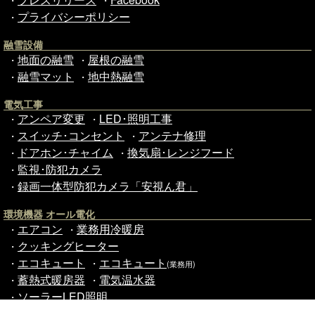
・
・
プライバシーポリシー
・
融雪設備
地面の融雪
屋根の融雪
・
・
融雪マット
地中熱融雪
・
・
電気工事
アンペア変更
LED･照明工事
・
・
スイッチ･コンセント
アンテナ修理
・
・
ドアホン･チャイム
換気扇･レンジフード
・
・
監視･防犯カメラ
・
録画一体型防犯カメラ「安視ん君」
・
環境機器 オール電化
エアコン
業務用冷暖房
・
・
クッキングヒーター
・
エコキュート
エコキュート
・
・
(業務用)
蓄熱式暖房器
電気温水器
・
・
ソーラーLED照明
・