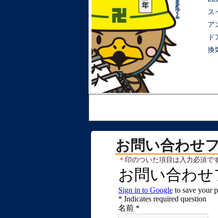
ス
ア
ド
換
お問い合わせ
＊
印のついた項目は入力必須で