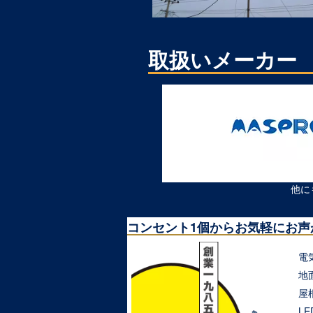
取扱いメーカー
他に
コンセント1個からお気軽にお声
電
地
屋
L