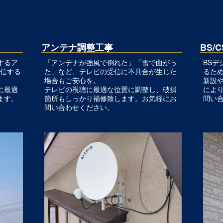
アンテナ調整工事
BS/
するア
「アンテナが強風で倒れた」「雪で曲がっ
BSデ
受信する
た」など、テレビの受信に不具合が生じた
るた
場合もご安心を。
新設
に最適
テレビの視聴に最適な位置に調整し、破損
によ
ます。
箇所もしっかり補修致します。お気軽にお
問い
問い合わせください。