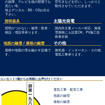
の故障、テレビを他の部屋でも
空引きなどを行い、しっかりと
見たい等。
取付させていただきます。
地上デジタル・BS・CSお任せ
下さい。
太陽光発電
照明器具
照明がつかない・修理・取替・
国内外主要メーカー対応。無落
移設・増設等承ります。
雪屋根にも設置OK。PV施工技
術者在籍
/
その他
地面の融雪
屋根の融雪
屋根や地面の雪を融かす設備で
換気扇・インターホン・その他
す。
電気工事承ります。
コンセント1個からお気軽にお声がけください
電気工事・配管工事
地面の融雪
屋根の融雪