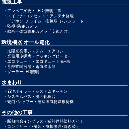
電気工事
・
アンペア変更
・
LED･照明工事
・
スイッチ･コンセント
・
アンテナ修理
・
ドアホン･チャイム
・
換気扇･レンジフード
・
監視･防犯カメラ
・
録画一体型防犯カメラ「安視ん君」
環境機器 オール電化
・太陽光発電システム・
エアコン
・
業務用冷暖房
・
クッキングヒーター
・
エコキュート
・
エコキュート
(業務用)
・
蓄熱式暖房器
・
電気温水器
・
ソーラーLED照明
水まわり
・
石油ボイラー
・
システムキッチン
・
システムバス
・
洗面化粧台
・
蛇口･シャワー
・
浴室換気乾燥暖房機
その他の工事
・
断熱内窓インプラス
・
断熱遮熱塗料ガイナ
・
コンクリート･舗装
・
屋根修理･葺き替え