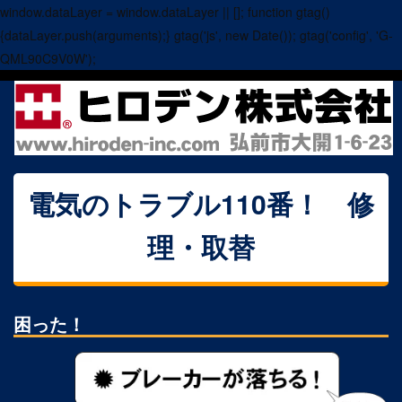
window.dataLayer = window.dataLayer || []; function gtag()
{dataLayer.push(arguments);} gtag('js', new Date()); gtag('config', 'G-
QML90C9V0W');
電気のトラブル110番！ 修
理・取替
困った！