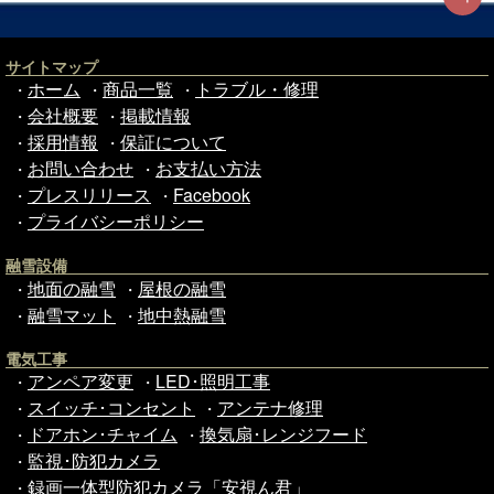
サイトマップ
ホーム
商品一覧
トラブル・修理
・
・
・
会社概要
掲載情報
・
・
採用情報
保証について
・
・
お問い合わせ
お支払い方法
・
・
プレスリリース
Facebook
・
・
プライバシーポリシー
・
融雪設備
地面の融雪
屋根の融雪
・
・
融雪マット
地中熱融雪
・
・
電気工事
アンペア変更
LED･照明工事
・
・
スイッチ･コンセント
アンテナ修理
・
・
ドアホン･チャイム
換気扇･レンジフード
・
・
監視･防犯カメラ
・
録画一体型防犯カメラ「安視ん君」
・