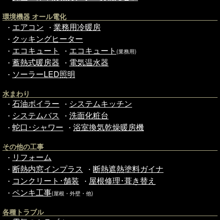
環境機器 オール電化
エアコン
業務用冷暖房
・
・
クッキングヒーター
・
エコキュート
エコキュート
・
・
(業務用)
蓄熱式暖房器
電気温水器
・
・
ソーラーLED照明
・
水まわり
石油ボイラー
システムキッチン
・
・
システムバス
洗面化粧台
・
・
蛇口･シャワー
浴室換気乾燥暖房機
・
・
その他の工事
リフォーム
・
断熱内窓インプラス
断熱遮熱塗料ガイナ
・
・
コンクリート･舗装
屋根修理･葺き替え
・
・
ペンキ工事
・
(屋根・外壁・他)
各種トラブル