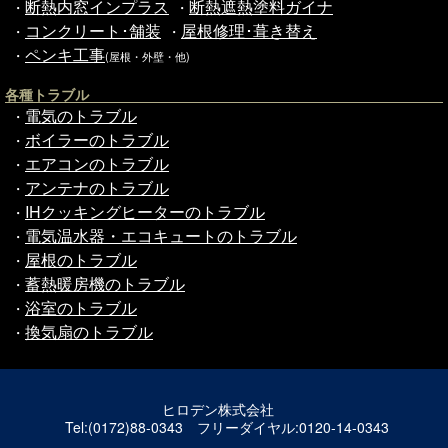
断熱内窓インプラス
断熱遮熱塗料ガイナ
・
・
コンクリート･舗装
屋根修理･葺き替え
・
・
ペンキ工事
・
(屋根・外壁・他)
各種トラブル
電気のトラブル
・
ボイラーのトラブル
・
エアコンのトラブル
・
アンテナのトラブル
・
IHクッキングヒーターのトラブル
・
電気温水器・エコキュートのトラブル
・
屋根のトラブル
・
蓄熱暖房機のトラブル
・
浴室のトラブル
・
換気扇のトラブル
・
ヒロデン株式会社
Tel:(0172)88-0343 フリーダイヤル:0120-14-0343