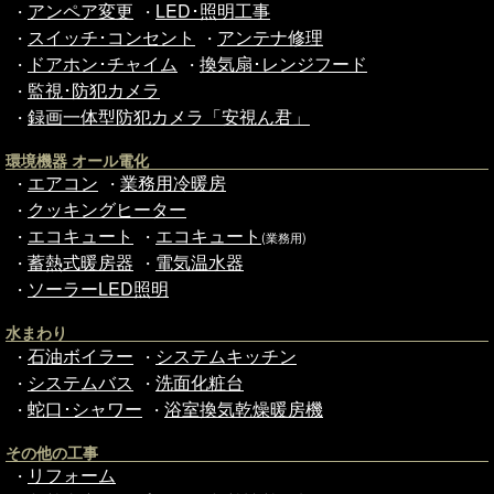
アンペア変更
LED･照明工事
・
・
スイッチ･コンセント
アンテナ修理
・
・
ドアホン･チャイム
換気扇･レンジフード
・
・
監視･防犯カメラ
・
録画一体型防犯カメラ「安視ん君」
・
環境機器 オール電化
エアコン
業務用冷暖房
・
・
クッキングヒーター
・
エコキュート
エコキュート
・
・
(業務用)
蓄熱式暖房器
電気温水器
・
・
ソーラーLED照明
・
水まわり
石油ボイラー
システムキッチン
・
・
システムバス
洗面化粧台
・
・
蛇口･シャワー
浴室換気乾燥暖房機
・
・
その他の工事
リフォーム
・