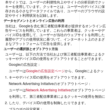
本サイトでは、ユーザーの利便性向上やサイトの分析目的でクッ
キーを使用しています。クッキーとは、ユーザーのデバイスに保
存される小さなデータファイルであり、ユーザーのブラウザの設
定やサイト利用状況を記録します。
データセグメントとオンライン広告の利用
当社は、Googleを含む第三者配信事業者が提供するオンライン広
告サービスを利用しています。これらの事業者は、クッキーやデ
バイスIDを使用して、ユーザーが当社のウェブサイトを利用した
履歴やアプリの使用状況に基づいて、インターネット上のさまざ
まなプラットフォームで広告を提供します。
ユーザーの選択肢とオプトアウト方法
ユーザーは、以下の方法で当社および第三者配信事業者によるク
ッキーやデバイスIDの使用をオプトアウトすることができます。
Googleの広告設定：
ユーザーは
Googleの広告設定ページ
から、Googleによるクッ
キーやデバイスIDの使用をオプトアウトできます。
Network Advertising Initiativeのオプトアウトページ：
ユーザーは
Network Advertising Initiative
のオプトアウトページ
を利用して、第三者配信事業者によるクッキーの使用を無効に
したり、デバイスIDの使用を制御したりできます。
ブラウザの設定変更：