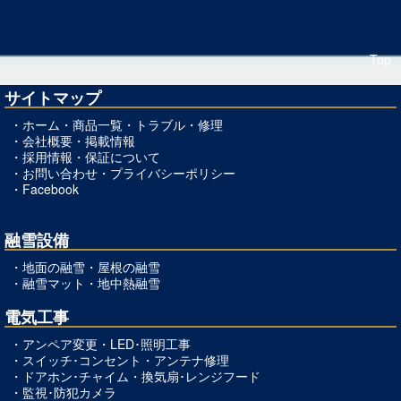
Top
サイトマップ
・
ホーム
・
商品一覧
・
トラブル・修理
・
会社概要
・
掲載情報
・
採用情報
・
保証について
・
お問い合わせ
・
プライバシーポリシー
・
Facebook
融雪設備
・
地面の融雪
・
屋根の融雪
・
融雪マット
・
地中熱融雪
電気工事
・
アンペア変更
・
LED･照明工事
・
スイッチ･コンセント
・
アンテナ修理
・
ドアホン･チャイム
・
換気扇･レンジフード
・
監視･防犯カメラ