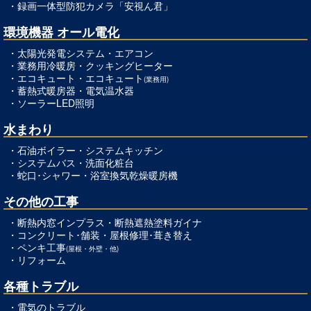
・
録画一体型防犯カメラ「安視ん君」
環境機器 オール電化
・太陽光発電システム・
エアコン
・
業務用冷暖房
・
クッキングヒーター
・
エコキュート
・
エコキュート
(業務用)
・
蓄熱式暖房器
・
電気温水器
・
ソーラーLED照明
水まわり
・
石油ボイラー
・
システムキッチン
・
システムバス
・
洗面化粧台
・
蛇口･シャワー
・
浴室換気乾燥暖房機
その他の工事
・
断熱内窓インプラス
・
断熱遮熱塗料ガイナ
・
コンクリート･舗装
・
屋根修理･葺き替え
・
ペンキ工事
(屋根・外壁・他)
・
リフォーム
各種トラブル
・
電気のトラブル