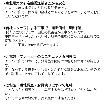
■東北電力の引込線委託業者だから安心
ヒロデンは東北電力の引込線委託業者です。
アンペア変更に伴う電力会社とのやりとりも含め、まとめてお任
せいただけます。
■自社スタッフによる工事で、適正価格＋5年保証
下請けに丸投げせず、自社の技術者が工事を行います。
中間マージンがかからない分、地域の相場に合った適正価格でご
提案できます。
さらに、工事には5年保証が付きます。
■分電盤・ブレーカーの安全チェックも同時に
アンペア変更の際には、分電盤や配線の状態も合わせて確認しま
す。
古くなっている機器や、容量不足が心配な部分があれば、その場
でご説明し、必要に応じてご提案します。
■ご相談・現地調査・お見積りはすべて無料
「とりあえず相談だけ」「工事するかは見積を見てから決めた
い」
という方も大歓迎です。お気軽にご連絡ください。