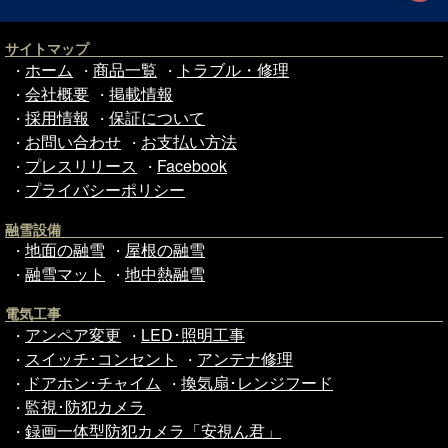
サイトマップ
ホーム
商品一覧
トラブル・修理
・
・
・
会社概要
掲載情報
・
・
採用情報
保証について
・
・
お問い合わせ
お支払い方法
・
・
プレスリリース
Facebook
・
・
プライバシーポリシー
・
融雪設備
地面の融雪
屋根の融雪
・
・
融雪マット
地中熱融雪
・
・
電気工事
アンペア変更
LED･照明工事
・
・
スイッチ･コンセント
アンテナ修理
・
・
ドアホン･チャイム
換気扇･レンジフード
・
・
監視･防犯カメラ
・
録画一体型防犯カメラ「安視ん君」
・