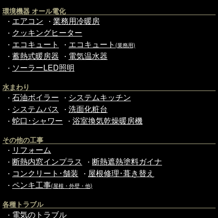
環境機器 オール電化
エアコン
業務用冷暖房
・
・
クッキングヒーター
・
エコキュート
エコキュート
・
・
(業務用)
蓄熱式暖房器
電気温水器
・
・
ソーラーLED照明
・
水まわり
石油ボイラー
システムキッチン
・
・
システムバス
洗面化粧台
・
・
蛇口･シャワー
浴室換気乾燥暖房機
・
・
その他の工事
リフォーム
・
断熱内窓インプラス
断熱遮熱塗料ガイナ
・
・
コンクリート･舗装
屋根修理･葺き替え
・
・
ペンキ工事
・
(屋根・外壁・他)
各種トラブル
電気のトラブル
・