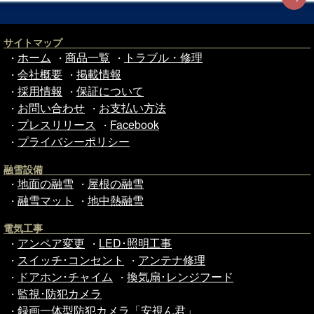
サイトマップ
ホーム
商品一覧
トラブル・修理
・
・
・
会社概要
掲載情報
・
・
採用情報
保証について
・
・
お問い合わせ
お支払い方法
・
・
プレスリリース
Facebook
・
・
プライバシーポリシー
・
融雪設備
地面の融雪
屋根の融雪
・
・
融雪マット
地中熱融雪
・
・
電気工事
アンペア変更
LED･照明工事
・
・
スイッチ･コンセント
アンテナ修理
・
・
ドアホン･チャイム
換気扇･レンジフード
・
・
監視･防犯カメラ
・
録画一体型防犯カメラ「安視ん君」
・