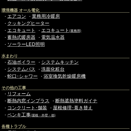
環境機器 オール電化
エアコン
業務用冷暖房
・
・
クッキングヒーター
・
エコキュート
エコキュート
・
・
(業務用)
蓄熱式暖房器
電気温水器
・
・
ソーラーLED照明
・
水まわり
石油ボイラー
システムキッチン
・
・
システムバス
洗面化粧台
・
・
蛇口･シャワー
浴室換気乾燥暖房機
・
・
その他の工事
リフォーム
・
断熱内窓インプラス
断熱遮熱塗料ガイナ
・
・
コンクリート･舗装
屋根修理･葺き替え
・
・
ペンキ工事
・
(屋根・外壁・他)
各種トラブル